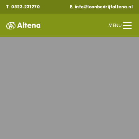
T.
0523-231270
E.
info@loonbedrijfaltena.nl
MENU